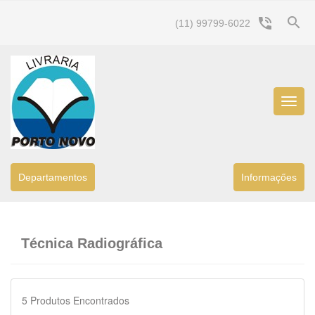
search
phone_in_talk
(11) 99799-6022
Menu
Princip
Departamentos
Informaçőes
Técnica Radiográfica
5
Produtos Encontrados