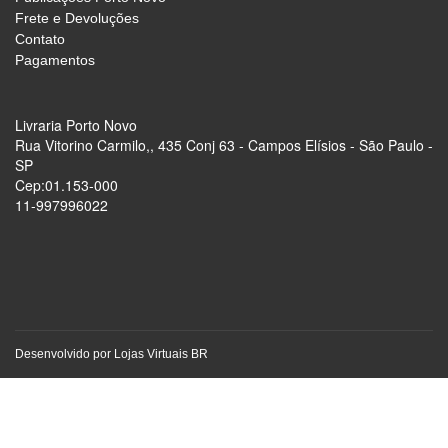
Frete e Devoluções
Contato
Pagamentos
Livraria Porto Novo
Rua Vitorino Carmilo,, 435 Conj 63 - Campos Elísios - São Paulo -
SP
Cep:01.153-000
11-997996022
Desenvolvido por
Lojas Virtuais
BR
keyboard_arrow_up