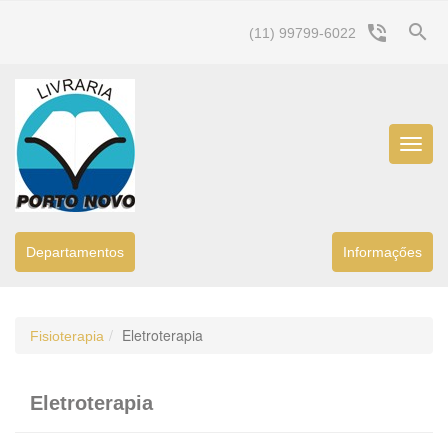
search
phone_in_talk
(11) 99799-6022
Menu
Princip
Departamentos
Informaçőes
Eletroterapia
Fisioterapia
Eletroterapia