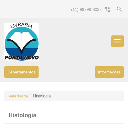
search
phone_in_talk
(11) 99799-6022
Menu
Princip
Departamentos
Informaçőes
Histologia
Veterinária
Histologia