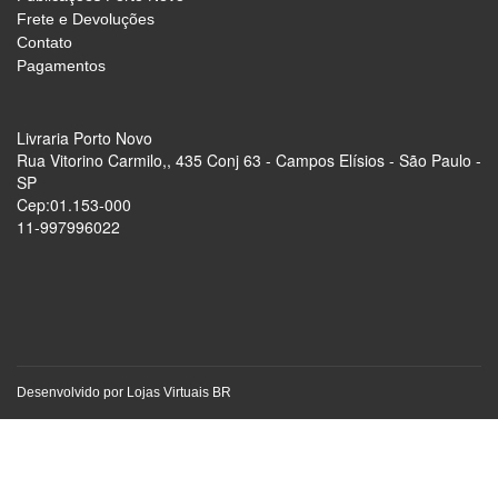
Frete e Devoluções
Contato
Pagamentos
Livraria Porto Novo
Rua Vitorino Carmilo,, 435 Conj 63 - Campos Elísios - São Paulo -
SP
Cep:01.153-000
11-997996022
Desenvolvido por
Lojas Virtuais
BR
keyboard_arrow_up