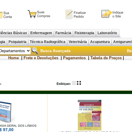
iências Básicas
Enfermagem
Farmácia
Fisioterapia
Laboratório
ogia
Psiquiatria
Técnica Radiográfica
Veterinária
Acupuntura
Amigurum
Busca Avançada
Be
Home
|
Frete e Devoluções
|
Pagamentos
|
Tabela de Preços
|
.
Exibiçao:
OGIA GERAL DOS LÁBIOS
$ 97,00