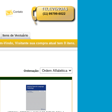
(11) 99799-6022
i
Itens de Vestuário
m-Vindo, Visitante
sua compra atual tem
0
itens.
Ordenação: