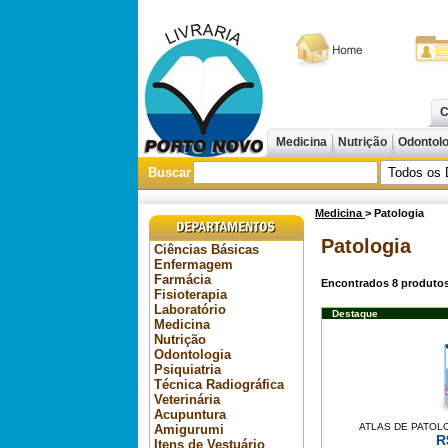
C
Medicina
Nutrição
Odontol
Buscar
Medicina
> Patologia
Patologia
Ciências Básicas
Enfermagem
Farmácia
Encontrados
8
produtos
Fisioterapia
Laboratório
Destaque
Medicina
Nutrição
Odontologia
Psiquiatria
Técnica Radiográfica
Veterinária
Acupuntura
ATLAS DE PATOL
Amigurumi
R
Itens de Vestuário