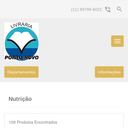
search
phone_in_talk
(11) 99799-6022
Menu
Princip
Departamentos
Informaçőes
Nutrição
109
Produtos Encontrados