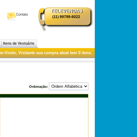
(11) 99799-6022
i
Itens de Vestuário
m-Vindo, Visitante
sua compra atual tem
0
itens.
Ordenação: