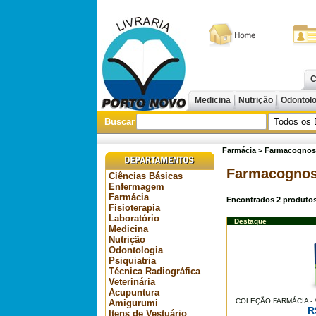
C
Medicina
Nutrição
Odontol
Buscar
Farmácia
> Farmacognos
Farmacognos
Ciências Básicas
Enfermagem
Farmácia
Encontrados
2
produtos
Fisioterapia
Laboratório
Destaque
Medicina
Nutrição
Odontologia
Psiquiatria
Técnica Radiográfica
Veterinária
Acupuntura
COLEÇÃO FARMÁCIA -
Amigurumi
R
Itens de Vestuário