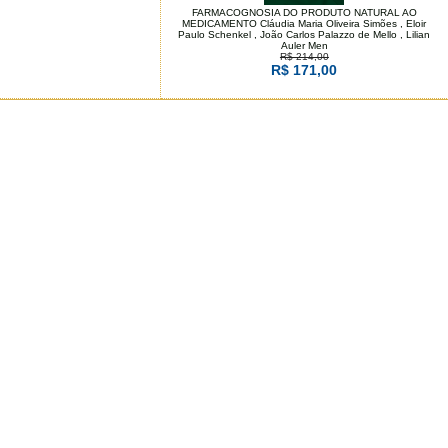
FARMACOGNOSIA DO PRODUTO NATURAL AO
MEDICAMENTO Cláudia Maria Oliveira Simões , Eloir
Paulo Schenkel , João Carlos Palazzo de Mello , Lilian
Auler Men
R$ 214,00
R$ 171,00