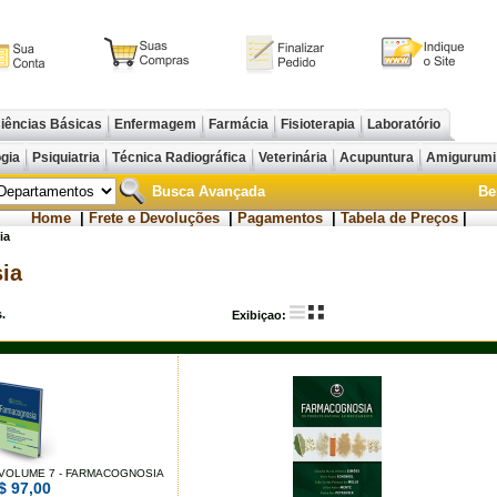
iências Básicas
Enfermagem
Farmácia
Fisioterapia
Laboratório
ogia
Psiquiatria
Técnica Radiográfica
Veterinária
Acupuntura
Amigurum
Busca Avançada
Be
Home
|
Frete e Devoluções
|
Pagamentos
|
Tabela de Preços
|
ia
ia
.
Exibiçao:
 VOLUME 7 - FARMACOGNOSIA
$ 97,00