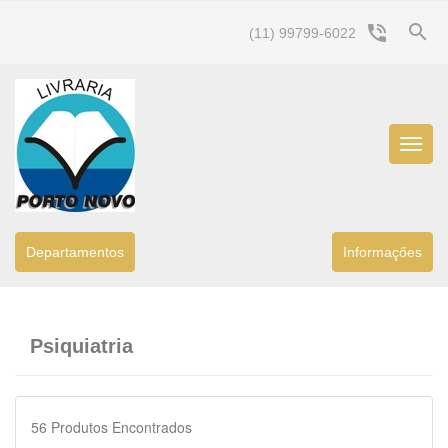
search
phone_in_talk
(11) 99799-6022
Menu
Princip
Departamentos
Informaçőes
Psiquiatria
56
Produtos Encontrados