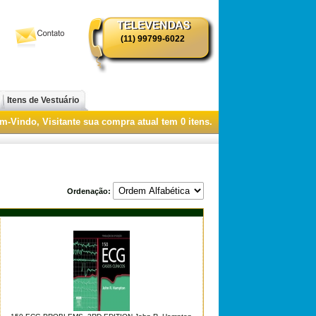
(11) 99799-6022
i
Itens de Vestuário
m-Vindo, Visitante
sua compra atual tem
0
itens.
Ordenação: