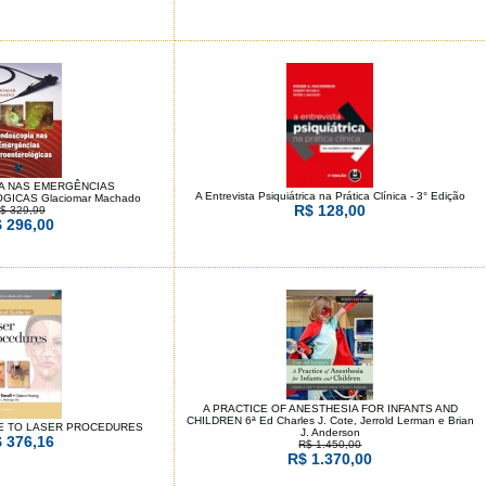
A NAS EMERGÊNCIAS
A Entrevista Psiquiátrica na Prática Clínica - 3° Edição
ICAS Glaciomar Machado
R$ 128,00
$ 329,99
 296,00
A PRACTICE OF ANESTHESIA FOR INFANTS AND
CHILDREN 6ª Ed Charles J. Cote, Jerrold Lerman e Brian
DE TO LASER PROCEDURES
J. Anderson
 376,16
R$ 1.450,00
R$ 1.370,00