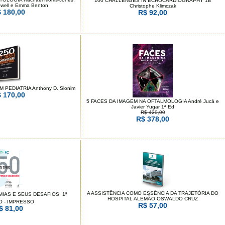
100 CHALLENGES IN ECHOCARDIOGRAPHY 1E
owell e Emma Benton
Christophe Klimczak
 180,00
R$ 92,00
PEDIATRIA Anthony D. Slonim
 170,00
5 FACES DA IMAGEM NA OFTALMOLOGIA André Jucá e
Javier Yugar 1ª Ed
R$ 420,00
R$ 378,00
A ASSISTÊNCIA COMO ESSÊNCIA DA TRAJETÓRIA DO
MIAS E SEUS DESAFIOS  1ª
HOSPITAL ALEMÃO OSWALDO CRUZ
O - IMPRESSO
R$ 57,00
$ 81,00