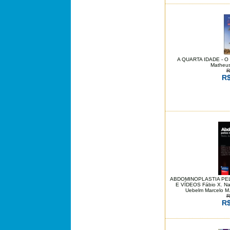
A QUARTA IDADE - 
Matheus
R
R$
ABDOMINOPLASTIA PEL
E VÍDEOS Fábio X. Nah
Uebelm Marcelo M.
R
R$