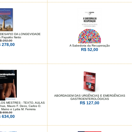
O DESAFIO DA LONGEVIDADE
 Papaléo Netto
$ 292,00
 278,00
A Sabedoria da Recuperação
R$ 52,00
ABORDAGEM DAS URGÊNCIAS E EMERGÊNCIAS
GASTROENTEROLÓGICAS
R$ 127,00
OS MESTRES - TEXTO, AULAS
as, Mauro F. Deos, Carlos O.
 Maino e Lydia M. Ferreira
$ 898,99
 634,00