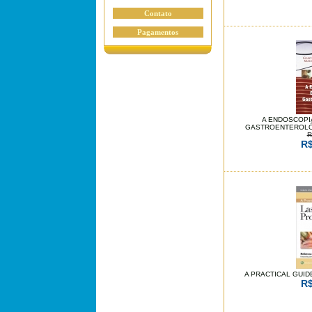
Contato
Pagamentos
A ENDOSCOPI
GASTROENTEROLÓG
R
R$
A PRACTICAL GUI
R$