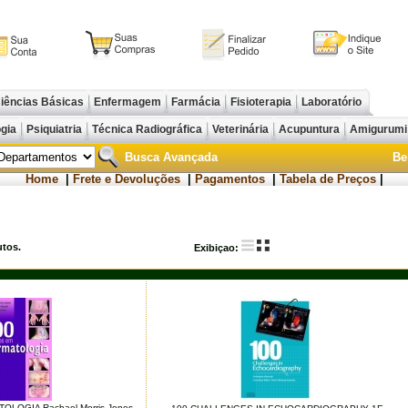
iências Básicas
Enfermagem
Farmácia
Fisioterapia
Laboratório
ogia
Psiquiatria
Técnica Radiográfica
Veterinária
Acupuntura
Amigurum
Busca Avançada
Be
Home
|
Frete e Devoluções
|
Pagamentos
|
Tabela de Preços
|
tos.
Exibiçao:
LOGIA Rachael Morris-Jones,