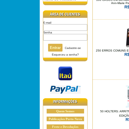
Ann-Marie P
R$
E-mail
Senha
Cadastre-se
250 ERROS COMUNS EM 
R$
Esqueceu a senha?
Quem Somos
50 HOLTERS: ARRIT
EDIÇÃ
Publicações Porto Novo
R
Frete e Devoluções