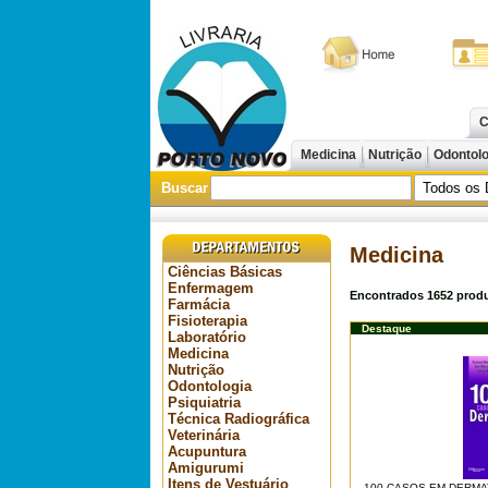
C
Medicina
Nutrição
Odontol
Buscar
Medicina
Ciências Básicas
Enfermagem
Encontrados
1652
produ
Farmácia
Fisioterapia
Destaque
Laboratório
Medicina
Nutrição
Odontologia
Psiquiatria
Técnica Radiográfica
Veterinária
Acupuntura
Amigurumi
Itens de Vestuário
100 CASOS EM DERMATO